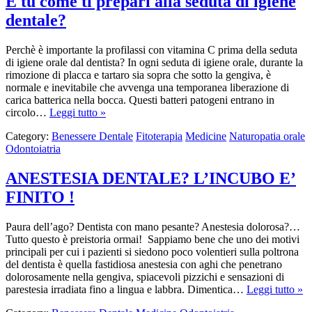
E tu come ti prepari alla seduta di igiene
dentale?
Perchè è importante la profilassi con vitamina C prima della seduta
di igiene orale dal dentista? In ogni seduta di igiene orale, durante la
rimozione di placca e tartaro sia sopra che sotto la gengiva, è
normale e inevitabile che avvenga una temporanea liberazione di
carica batterica nella bocca. Questi batteri patogeni entrano in
circolo…
Leggi tutto »
Category:
Benessere Dentale
Fitoterapia
Medicine
Naturopatia orale
Odontoiatria
ANESTESIA DENTALE? L’INCUBO E’
FINITO !
Paura dell’ago? Dentista con mano pesante? Anestesia dolorosa?…
Tutto questo è preistoria ormai! Sappiamo bene che uno dei motivi
principali per cui i pazienti si siedono poco volentieri sulla poltrona
del dentista è quella fastidiosa anestesia con aghi che penetrano
dolorosamente nella gengiva, spiacevoli pizzichi e sensazioni di
parestesia irradiata fino a lingua e labbra. Dimentica…
Leggi tutto »