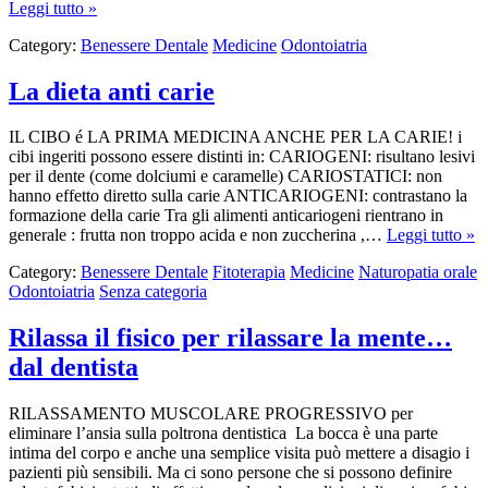
Leggi tutto »
Category:
Benessere Dentale
Medicine
Odontoiatria
La dieta anti carie
IL CIBO é LA PRIMA MEDICINA ANCHE PER LA CARIE! i
cibi ingeriti possono essere distinti in: CARIOGENI: risultano lesivi
per il dente (come dolciumi e caramelle) CARIOSTATICI: non
hanno effetto diretto sulla carie ANTICARIOGENI: contrastano la
formazione della carie Tra gli alimenti anticariogeni rientrano in
generale : frutta non troppo acida e non zuccherina ,…
Leggi tutto »
Category:
Benessere Dentale
Fitoterapia
Medicine
Naturopatia orale
Odontoiatria
Senza categoria
Rilassa il fisico per rilassare la mente…
dal dentista
RILASSAMENTO MUSCOLARE PROGRESSIVO per
eliminare l’ansia sulla poltrona dentistica La bocca è una parte
intima del corpo e anche una semplice visita può mettere a disagio i
pazienti più sensibili. Ma ci sono persone che si possono definire