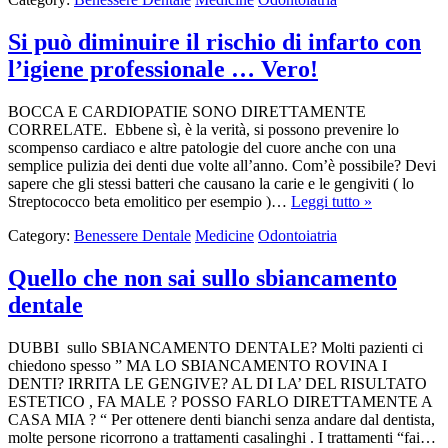
Si può diminuire il rischio di infarto con
l’igiene professionale … Vero!
BOCCA E CARDIOPATIE SONO DIRETTAMENTE
CORRELATE. Ebbene sì, è la verità, si possono prevenire lo
scompenso cardiaco e altre patologie del cuore anche con una
semplice pulizia dei denti due volte all’anno. Com’è possibile? Devi
sapere che gli stessi batteri che causano la carie e le gengiviti ( lo
Streptococco beta emolitico per esempio )…
Leggi tutto »
Category:
Benessere Dentale
Medicine
Odontoiatria
Quello che non sai sullo sbiancamento
dentale
DUBBI sullo SBIANCAMENTO DENTALE? Molti pazienti ci
chiedono spesso ” MA LO SBIANCAMENTO ROVINA I
DENTI? IRRITA LE GENGIVE? AL DI LA’ DEL RISULTATO
ESTETICO , FA MALE ? POSSO FARLO DIRETTAMENTE A
CASA MIA ? “ Per ottenere denti bianchi senza andare dal dentista,
molte persone ricorrono a trattamenti casalinghi . I trattamenti “fai…