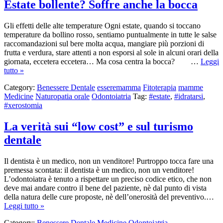
Estate bollente? Soffre anche la bocca
Gli effetti delle alte temperature Ogni estate, quando si toccano
temperature da bollino rosso, sentiamo puntualmente in tutte le salse
raccomandazioni sul bere molta acqua, mangiare più porzioni di
frutta e verdura, stare attenti a non esporsi al sole in alcuni orari della
giornata, eccetera eccetera… Ma cosa centra la bocca? …
Leggi
tutto »
Category:
Benessere Dentale
esseremamma
Fitoterapia
mamme
Medicine
Naturopatia orale
Odontoiatria
Tag:
#estate
,
#idratarsi
,
#xerostomia
La verità sui “low cost” e sul turismo
dentale
Il dentista è un medico, non un venditore! Purtroppo tocca fare una
premessa scontata: il dentista è un medico, non un venditore!
L’odontoiatra è tenuto a rispettare un preciso codice etico, che non
deve mai andare contro il bene del paziente, nè dal punto di vista
della natura delle cure proposte, nè dell’onerosità del preventivo.…
Leggi tutto »
Category:
Benessere Dentale
Medicine
Odontoiatria