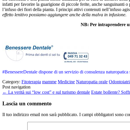
infatti per favorire la guarigione di piccole ferite, anche sanguinanti 
l’infuso dei fiori della pianta. I principi attivi contenuti nell’infuso 
effetto lenitivo possiamo aggiungere anche della malva in infusione.
NB: Per intraprendere un
#BenessereDentale dispone di un servizio di consulenza naturopatica
Category:
Fitoterapia
mamme
Medicine
Naturopatia orale
Odontoiatri
Post navigation
←
La verità sui “low cost” e sul turismo dentale
Estate bollente? Sof
Lascia un commento
Il tuo indirizzo email non sarà pubblicato.
I campi obbligatori sono co