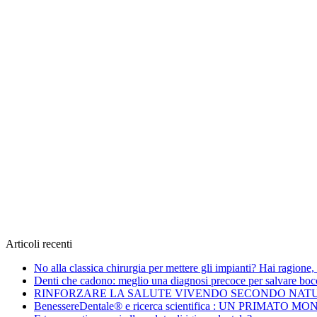
Articoli recenti
No alla classica chirurgia per mettere gli impianti? Hai ragione,
Denti che cadono: meglio una diagnosi precoce per salvare boc
RINFORZARE LA SALUTE VIVENDO SECONDO NAT
BenessereDentale® e ricerca scientifica : UN PRIMATO M