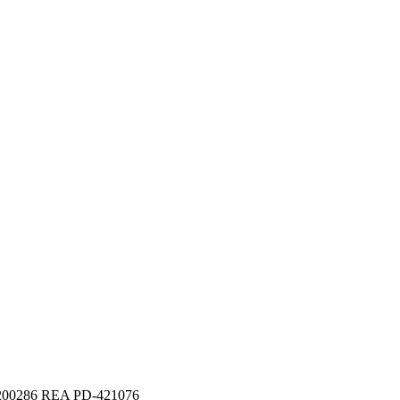
21200286 REA PD-421076