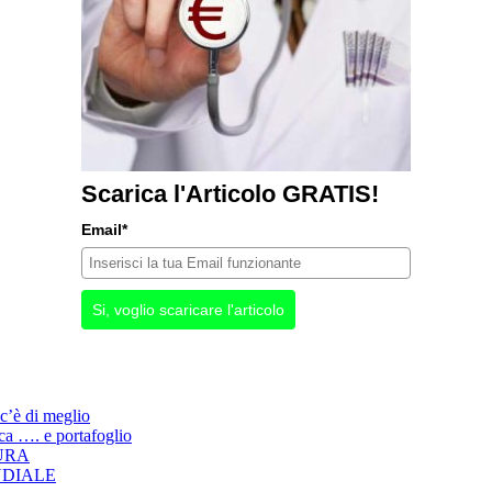
Scarica l'Articolo GRATIS!
Email*
Si, voglio scaricare l'articolo
 c’è di meglio
ca …. e portafoglio
URA
ONDIALE