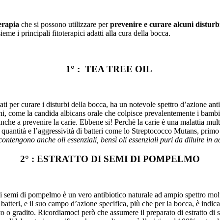
terapia
che si possono utilizzare per
prevenire e curare alcuni disturb
me i principali fitoterapici adatti alla cura della bocca.
1° : TEA TREE OIL
zati per curare i disturbi della bocca, ha un notevole spettro d’azione anti
hi, come la candida albicans orale che colpisce prevalentemente i bambi
che a prevenire la carie. Ebbene si! Perchè la carie è una malattia multif
a quantità e l’aggressività di batteri come lo Streptococco Mutans, prim
ntengono anche oli essenziali, bensì oli essenziali puri da diluire in ac
2° : ESTRATTO DI SEMI DI POMPELMO
 di semi di pompelmo è un vero antibiotico naturale ad ampio spettro molt
atteri, e il suo campo d’azione specifica, più che per la bocca, è indica
rato o gradito. Ricordiamoci però che assumere il preparato di estratto