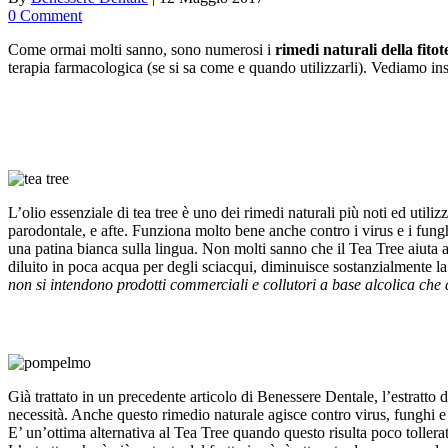
0 Comment
Come ormai molti sanno, sono numerosi i
rimedi naturali della fito
terapia farmacologica (se si sa come e quando utilizzarli). Vediamo insie
L’olio essenziale di tea tree è uno dei rimedi naturali più noti ed utiliz
parodontale, e afte. Funziona molto bene anche contro i virus e i fung
una patina bianca sulla lingua. Non molti sanno che il Tea Tree aiuta an
diluito in poca acqua per degli sciacqui, diminuisce sostanzialmente l
non si intendono prodotti commerciali e collutori a base alcolica che co
Già trattato in un precedente articolo di Benessere Dentale, l’estratto
necessità. Anche questo rimedio naturale agisce contro virus, funghi e b
E’ un’ottima alternativa al Tea Tree quando questo risulta poco tolle