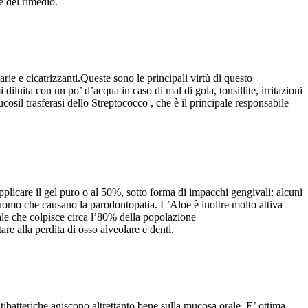
e del rimedio.
arie e cicatrizzanti.Queste sono le principali virtù di questo
mi diluita con un po’ d’acqua in caso
di mal di gola, tonsillite, irritazioni
ucosil trasferasi dello Streptococco , che è il principale responsabile
applicare il gel puro o al 50%, sotto forma di impacchi gengivali: alcuni
 l’uomo che causano la parodontopatia. L’Aloe è inoltre molto attiva
tale che colpisce circa l’80% della popolazione
e alla perdita di osso alveolare e denti.
antibatteriche agiscono altrettanto bene sulla mucosa orale. E’ ottima