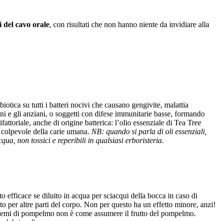
i del cavo orale
, con risultati che non hanno niente da invidiare alla
biotica su tutti i batteri nocivi che causano gengivite, malattia
ni e gli anziani, o soggetti con difese immunitarie basse, formando
attoriale, anche di origine batterica: l’olio essenziale di Tea Tree
o colpevole della carie umana.
NB: quando si parla di oli essenziali,
qua, non tossici e reperibili in qualsiasi erboristeria.
o efficace se diluito in acqua per sciacqui della bocca in caso di
to per altre parti del corpo. Non per questo ha un effetto minore, anzi!
 di semi di pompelmo non è come assumere il frutto del pompelmo.