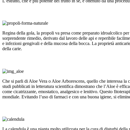
L’estratto, che è più potente del frutto in sè, è ottenuto da una proced
Regina della gola, la propoli va presa come preparato idroalcolico per gi
sorprendente rimedio, derivato dal lavoro delle api e reperibile facilm
e infezioni gengivali e della mucosa della bocca. La proprietà anticarie è
della carie.
Che si parli di Aloe Vera o Aloe Arborescens, quello che interessa la cu
studi pubblicati in letteratura scientifica dimostrano che l’Aloe è eff
come cicatrizzante, emostatico, analgesico e lenitivo. Questo fitoterap
mondiale. Evitando l’uso di farmaci e con una buona igiene, si elimine
La calendula è una pianta molto utilizzata per la cura di disturbi della 