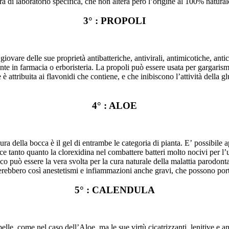
ura di laboratorio specifica, che non altera però l’origine al 100% natural
3° : PROPOLI
ovare delle sue proprietà antibatteriche, antivirali, antimicotiche, antic
ente in farmacia o erboristeria. La propoli può essere usata per gargaris
 attribuita ai flavonidi che contiene, e che inibiscono l’attività della gl
4° : ALOE
ra della bocca è il gel di entrambe le categoria di pianta. E’ possibile 
icace tanto quanto la clorexidina nel combattere batteri molto nocivi per
ico può essere la vera svolta per la cura naturale della malattia parodon
rebbero così anestetismi e infiammazioni anche gravi, che possono portar
5° : CALENDULA
pelle, come nel caso dell’Aloe, ma le sue virtù cicatrizzanti, lenitive e 