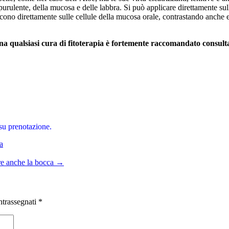
o purulente, della mucosa e delle labbra. Si può applicare direttamente sul
agiscono direttamente sulle cellule della mucosa orale, contrastando anche 
a qualsiasi cura di fitoterapia è fortemente raccomandato consulta
 su prenotazione.
a
fre anche la bocca
→
ntrassegnati
*